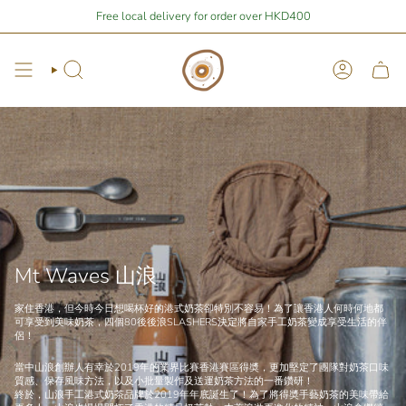
Skip
 You are
$400
away from free local shipping 🚛📦
Free local delivery for order over HKD400
Stay Home Shopping 
to
content
Search
Account
Mt Waves 山浪
家住香港，但今時今日想喝杯好的港式奶茶卻特別不容易！為了讓香港人何時何地都
可享受到美味奶茶，四個80後後浪SLASHERS決定將自家手工奶茶變成享受生活的伴
侶！
當中
山浪創辦人
有幸於2019年的業界比賽香港賽區得奬，更加堅定了團隊對奶茶口味
質感、保存風味方法，以及小批量製作及送運奶茶方法的一番鑽研！
終於，山浪手工港式奶茶品牌於2019年年底誕生了！為了將得奬手藝奶茶的美味帶給