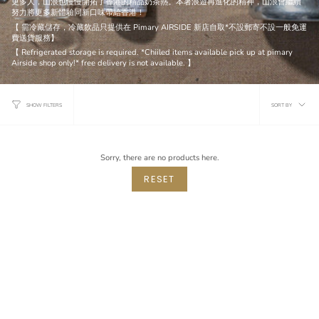
更多人，山浪也慢慢開拓了香港的精品奶茶熱。本著浪遊再進化的精神，山浪會繼續
努力將更多新體驗同新口味帶給香港！
【 需冷藏儲存，
冷藏飲品只提供在 Pimary AIRSIDE 新店自取*不設郵寄
不設一般免運
費送貨服務】
【 Refrigerated storage is required.
*Chiiled items available pick up at pimary
Airside shop only!*
free delivery is not available. 】
Sort
SORT BY
SHOW FILTERS
by
Sorry, there are no products here.
RESET