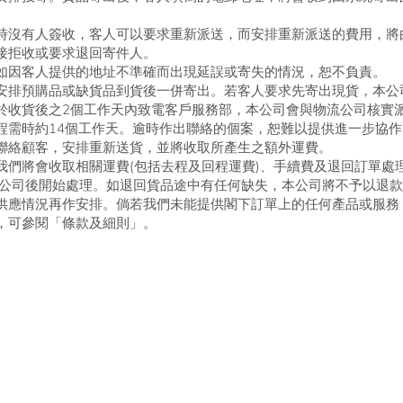
時沒有人簽收，客人可以要求重新派送，而安排重新派送的費用，將
接拒收或要求退回寄件人。
如因客人提供的地址不準確而出現延誤或寄失的情況，恕不負責。
安排預購品或缺貨品到貨後一併寄出。若客人要求先寄出現貨，本公
於收貨後之2個工作天內致電客戶服務部，本公司會與物流公司核實
程需時約14個工作天。逾時作出聯絡的個案，恕難以提供進一步協作
聯絡顧客，安排重新送貨，並將收取所產生之額外運費。
們將會收取相關運費(包括去程及回程運費)、手續費及退回訂單處理
本公司後開始處理。如退回貨品途中有任何缺失，本公司將不予以退
供應情況再作安排。倘若我們未能提供閣下訂單上的任何產品或服務
，可參閱「條款及細則」。