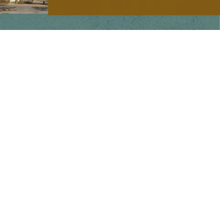
Main menu
Home
Our Story
Shop