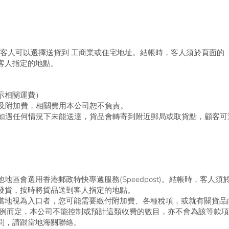
客人可以選擇送貨到 工商業或住宅地址
。結帳時，客人須於頁面的
客人指定的地點。
示相關運費）
項及附加費，相關費用本公司恕不負責。
務。如遇任何情況下未能送達，貨品會轉寄到附近郵局或取貨點，顧客
地區會選用香港郵政特快專遞服務(Speedpost)。結帳時，客人
發貨，按時將貨品送到客人指定的地點。
當地視為入口者，您可能需要繳付附加費、各種稅項，或就有關貨品
法例而定，本公司不能控制或預計這類收費的數目，亦不會為該等款項
問，請跟當地海關聯絡。