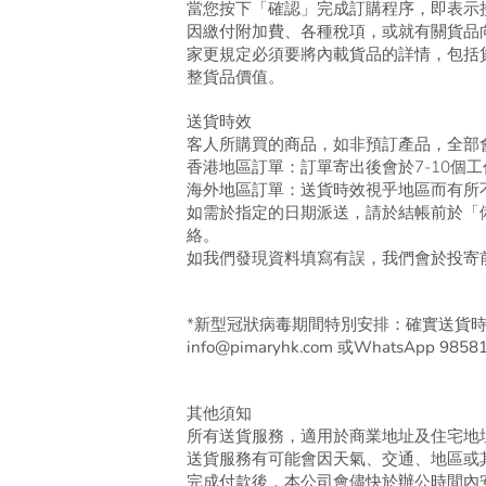
當您按下「確認」完成訂購程序，即表示
因繳付附加費、各種稅項，或就有關貨品
家更規定必須要將內載貨品的詳情，包括
整貨品價值。
送貨時效
客人所購買的商品，如非預訂產品，全部會
香港地區訂單：訂單寄出後會於7-10個
海外地區訂單：送貨時效視乎地區而有所
如需於指定的日期派送，請於結帳前於「
絡。
如我們發現資料填寫有誤，我們會於投寄前
*新型冠狀病毒期間特別安排：確實送貨
info@pimaryhk.com 或WhatsApp 98
其他須知
所有送貨服務，適用於商業地址及住宅地
送貨服務有可能會因天氣、交通、地區或
完成付款後，本公司會儘快於辦公時間內