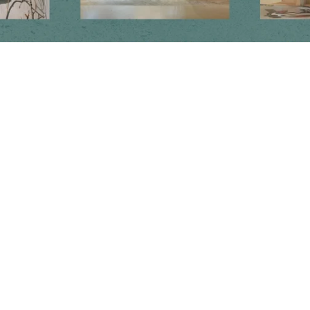
Newsletter
Subscribe to get special offers, free giveaways, and once-in-a-lifetime
deals.
JOIN