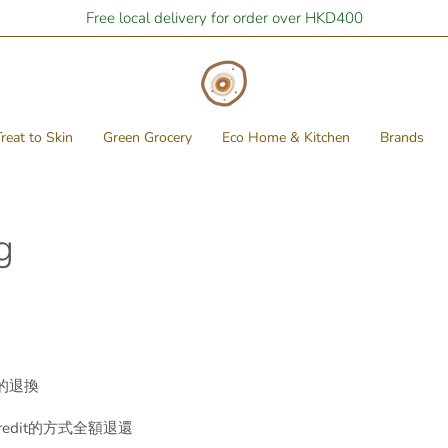
Free local delivery for order over HKD400
reat to Skin
Green Grocery
Eco Home & Kitchen
Brands
g
的退換
redit
的方式全額退還