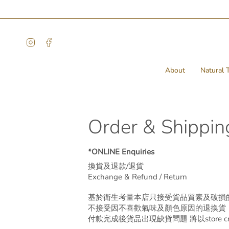
Skip
to
content
Instagram
Facebook
About
Natural T
Order & Shippin
*ONLINE Enquiries
換貨及退款/退貨
Exchange & Refund / Return
基於衛生考量本店只接受貨品質素及破損
不接受因不喜歡氣味及顏色原因的退換貨
付款完成後貨品出現缺貨問題 將以
store c