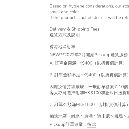
Based on hygiene considerations, our sto
smell and
color
If the product is out of stock, it will be re
Delivery & Shipping Fees
送貨方式及說明
香港地區訂單
NEW**2022年2月開始Pickuup送貨服務
A. 訂單金額滿HK$400（以折實價計
B. 訂單金額不足HK$400（以折實價計
因應疫情持續嚴峻，一般訂單會於7-10
客人亦可選擇附加HK$100加急即日送貨
C. 訂單金額滿HK$1000 （以折實
偏遠地區（離島丶東涌丶迪上尼丶機場丶赤
Pickuup訂單追蹤：
按此