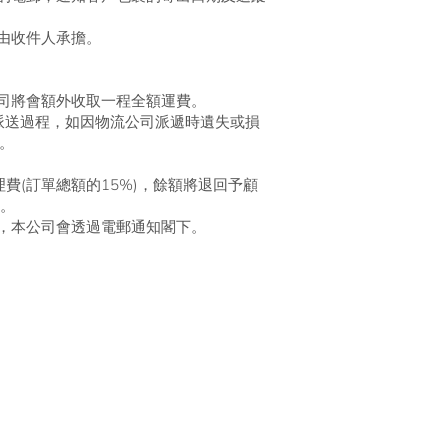
由收件人承擔。
司將會額外收取一程全額運費。
派送過程，如因物流公司派遞時遺失或損
。
費(訂單總額的15%)，餘額將退回予顧
款。
，本公司會透過電郵通知閣下。