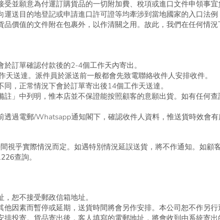
接受並願意為付運訂購貨品的一切附加費、稅項或進口文件申領事宜
向運送目的地登記或申請進口許可證等均牽涉到當地國家的入口法例
貨品價值的文件附在包裹外，以作清關之用。故此，我們在任何情況
於訂單確認付款後的2-4個工作天內寄出。
工作天送達。派件員於派送前一般都會先致電聯絡收件人安排收件。
不同，正常情況下會於訂單寄出後14個工作天送達。
備註」中列明，惟本店並不保證能按照顧客的意願出貨。如有任何查
透過電郵/Whatsapp通知閣下，確認收件人資料，惟送貨時效會
時間視乎實際情況而定。如遇特別情況延誤送貨，將不作通知。如顧
581226查詢。
址，恕不接受郵政信箱地址。
其他因素而暫停或延期，送貨時間將會另作安排。本公司恕不作另行
安排投寄。貨品寄出後，客人填寫的電郵地址，將會收到由系統寄出