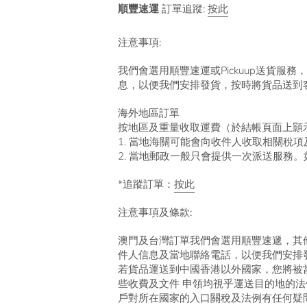
順豐速運
訂單追蹤:
按此
注意事項:
我們會選用順豐速運或Pickuup送貨服務，
息，以便我們安排發貨，按時將貨品送到
海外地區訂單
按地區及重量收取運費（於結帳頁面上顥
1. 當地海關可能會向收件人收取相關稅
2. 當地郵政一般只會提供一次派送服
*追蹤訂單：
按此
注意事項及條款:
澳門及台灣訂單我們會選用順豐速遞，其他
件人信息及當地聯絡電話，以便我們安排
若貨品運送到中國香港以外國家，您將被
些收費及文件 申領均視乎運送目的地的
戶對所在國家的入口關稅及法例有任何疑