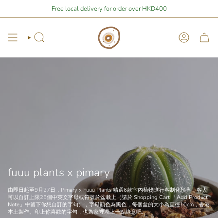
Skip
 | You are
$400
away from free local shipping 🚛📦
Free local delivery for order over HKD400
Stay Home Shoppin
to
content
Search
Account
fuuu plants x pimary
由即日起至9月27日，Pimary x Fuuu Plants 精選6款室內植物進行客制化預售，客人
可以自訂上限25個中英文字母或符號於盆栽上
（請於 Shopping Cart 「Add Product
Note」中留下你想自訂的字句）
，字母顏色為黑色，每個盆的大小為直徑10cm
，
香港
本土製作
。印上你喜歡的字句，也為家裡添上一點綠意吧。