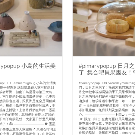
arypopup 小島的生活美
#pimarypopup 日月
了! 集合吧貝果團友！
opup 010 lammamugmug 小島的生活美
#pimarypopup 008 Saturdaymorrr
丫島手揑陶器 説到離島遊大家可能想到
們，日月之幸來了！🥯週末我們邀請
或者坪洲，但南丫島是香港第三大島，
月之幸把幸福感滿滿的手工貝果帶到南
，南丫島的外國風情濃烈得多，也更崇
月之幸的貝果都是使用日本麵粉製作，
然的綠色生活，跟長洲是完全是兩種截
油少糖，追求味道中和平衡，每一口都
光。每個小島也有各自獨特的風格，非
道 ～貝果質地屬煙韌鬆軟型，本地全
親身去體驗！上個月我們在和南丫墨墨
添加乳化劑、無膨脹劑及無防腐劑，美
-up 合作的時候，就順便叫在島上定居的
心。—————————👩🏻‍🍳：手工
下南丫島的景點，大家夏日郊遊又可以
UP 限定口味△ 全麥奇亞籽貝果用全
後充滿小麥香氣，充分享受貝果嚼感的
了！🏝 ————————— 🐕 墨墨
辣椒奶酪貝果薑黃辣椒包體包裹著自家
丫墨墨店主帶大家遊島📍 東澳石排灣全
香辣奶酪餡，微辣而不嗆口，pimary t
的沙灘，石排灣背靠菱角山，由於其位