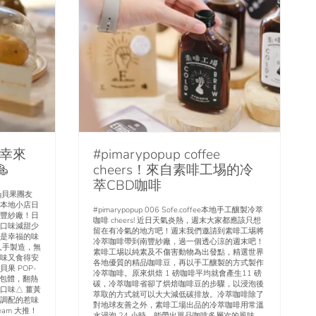
之幸來
#pimarypopup coffee

cheers！來自素啡工埸的冷
萃CBD咖啡
ning貝果團友
了本地小店日
#pimarypopup 006 Sofe.coffee本地手工釀製冷萃
豐紗廠！日
咖啡 cheers! 近日天氣炎熱，週末大家都應該只想
口味減甜少
留在有冷氣的地方吧！週末我們邀請到素啡工埸將
是幸福的味
冷萃咖啡帶到南豐紗廠，過一個透心涼的週末吧！
人手製造，無
素啡工埸以純素及不傷害動物為出發點，精選世界
味又食得安
各地優質的精品咖啡豆，再以手工釀製的方式製作
貝果 POP-
冷萃咖啡。原來烘焙 1 磅咖啡平均就會產生11 磅
麥包體，翻熱
碳，冷萃咖啡省卻了烘焙咖啡豆的步驟，以浸泡後
口味△ 薑黃
萃取的方式就可以大大減低碳排放。冷萃咖啡除了
調配的惹味
對地球友善之外，素啡工場出品的冷萃咖啡用常溫
eam 大推！
水浸泡 24 小時，能帶出單品咖啡多層次的風味，