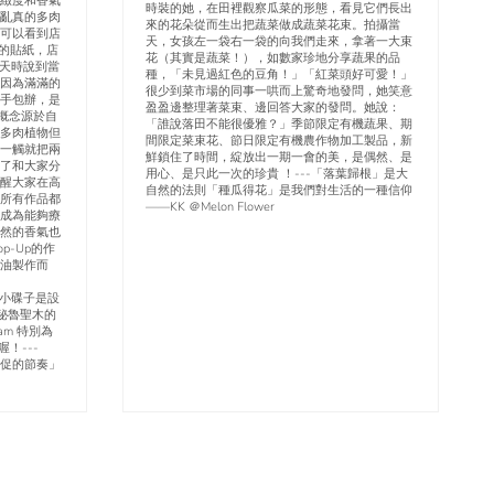
緻度和香氣
時裝的她，在田裡觀察瓜菜的形態，看見它們長出
亂真的多肉
來的花朵從而生出把蔬菜做成蔬菜花束。拍攝當
可以看到店
天，女孩左一袋右一袋的向我們走來，拿著一大束
的貼紙，店
花（其實是蔬菜！），如數家珍地分享蔬果的品
聊天時說到當
種，「未見過紅色的豆角！」「紅菜頭好可愛！」
因為滿滿的
很少到菜市場的同事一哄而上驚奇地發問，她笑意
手包辦，是
盈盈邊整理著菜束、邊回答大家的發問。她說：
t的概念源於自
「誰說落田不能很優雅？」季節限定有機蔬果、期
多肉植物但
間限定菜束花、節日限定有機農作物加工製品，新
一觸就把兩
鮮鎖住了時間，綻放出一期一會的美，是偶然、是
了和大家分
用心、是只此一次的珍貴 ！---「落葉歸根」是大
醒大家在高
自然的法則「種瓜得花」是我們對生活的一種信仰
所有作品都
——KK ＠Melon Flower
成為能夠療
然的香氣也
p-Up的作
油製作而
燭的小碟子是設
燒秘魯聖木的
am 特別為
！---
促的節奏」