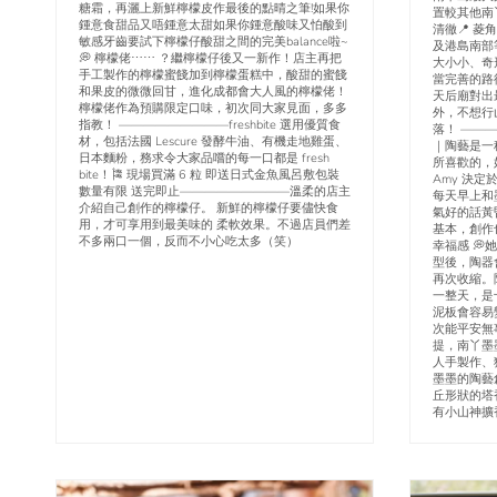
糖霜，再灑上新鮮檸檬皮作最後的點晴之筆!如果你
置較其他南
鍾意食甜品又唔鍾意太甜如果你鍾意酸味又怕酸到
清徹📍 
敏感牙齒要試下檸檬仔酸甜之間的完美balance啦~
及港島南部
💭 檸檬佬⋯⋯ ？繼檸檬仔後又一新作！店主再把
大小小、奇
手工製作的檸檬蜜餞加到檸檬蛋糕中，酸甜的蜜餞
當完善的路
和果皮的微微回甘，進化成都會大人風的檸檬佬！
天后廟對出
檸檬佬作為預購限定口味，初次同大家見面，多多
外，不想行
指教！ —————————freshbite 選用優質食
落！ ——
材，包括法國 Lescure 發酵牛油、有機走地雞蛋、
｜陶藝是一
日本麵粉，務求令大家品嚐的每一口都是 fresh
所喜歡的，
bite！🎏 現場買滿 6 粒 即送日式金魚風呂敷包裝
Amy 決
數量有限 送完即止—————————溫柔的店主
每天早上和
介紹自己創作的檸檬仔。 新鮮的檸檬仔要儘快食
氣好的話黃
用，才可享用到最美味的 柔軟效果。不過店員們差
基本，創作
不多兩口一個，反而不小心吃太多（笑）
幸福感 
型後，陶器
再次收縮。
一整天，是
泥板會容易
次能平安無
提，南丫墨
人手製作、
墨墨的陶藝
丘形狀的塔
有小山神擴