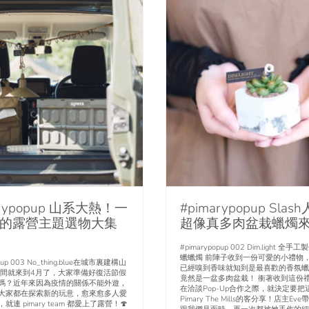
arypopup 山系大熱！一
#pimarypopup Sla
的露營主題選物大集
超像真多肉盆栽蠟燭
#pimarypopup 002 Dim.light 全
蠟蠟燭 前陣子收到一份可愛的小禮物
opup 003 No_thing.blue在城市裏建構山
已經嗅到香味就知到是最喜歡的香氛蠟
眼間就來到4月了，大家準備好復活節假
竟然是一盆多肉盆栽！ 衝著收到這份
嗎？近年來因為疫情的關係不能外遊，
在洽談Pop-Up合作之際，就決定要把
大家都在探索新的玩意，愈來愈多人愛
Pimary The Mills的客分享！店主E
連 pimary team 都愛上了露營！🍄