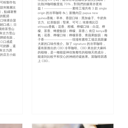
可可粉製作包
比熱沖咖啡酸度低 70%，對我們的腸胃亦更有
甜夾雜層次
益！—————————素啡工場共有 3 款 single
新，點綴著整
origin 的冷萃咖啡 ☕️△ 新幾內亞 papua new
的配搭
guinea香氣：草本、香甜口味：黑加侖子、牛奶朱
 限定口味揉合菠
古力、紅茶餘韻：堅果、可可△ 埃塞俄比亞
韌口感△ 日
ethiopia香氣：花香、柑橘、檸檬口味：白花、檸
園焙茶雪山
檬、茶香、蜂蜜餘韻：檸檬、茶香△ 肯亞 kenya香
濃朱古力雪山
氣：花香、檸檬口味：檸檬茶香、青蘋果餘韻:：梅
牌紙包裝，
子香—————————現場有素啡工場店員跟據
🍞口感柔
大家的口味作推介。除了 signature 的冷萃咖啡，
可奶酥，還
還有新推出的 CBD 冷萃咖啡。CBD 來自於大麻科
濃的朱古力誘
的植物，是一種能提神但無毒性的植物天然成分，
為的店主小姐
能達到比較平和安心的神經紓緩效果。當咖啡因遇
上 CBD...