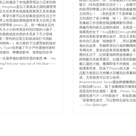
跟我們見面時，再一次都被她手作的細
私心的邀請了本地露營用品小店來到南
吸引（特別是新歡石頭仔！），由幾可
_thing.blue是以工業風為主調的露營用
的紋理到檸檬上的小貼紙和包裝處處都
店主在世界各地搜集既實用又具有風格
主的用心！ （竟然是用了不真檸檬上
，希望大家可以在節奏急促的生活之中
主到底吃了多少檸檬，哈！） 與Eve
帶上有質感的選物盡情享受大自然之美
初兼顧工作並毅然報讀蠟燭製作課程，
把營帶來 pimary 店，前一晚就在店內
興趣而再到創立品牌的過程，全都是一
大大小小的串燈及特別印製的小旗子，
個厲害的女子！Eve說創立Dim.Ligh
的風格就從自然的木系多了不少型格
身特別喜歡望著燭光放空，而且又喜歡
or感呢！營內的位置立刻就成為打卡熱點
奈何自己是個「植物殺手」，所以靈機
的狗狗～）為大家的下次露營旅程做好
者結合起來，而她希望自己做的蠟燭除
ary Team也準備了不少戶外選物作限時
享燭光外，更多的是希望藉著蠟燭，提
鮮罐頭、蜂蠟保鮮布、無害蚊怕水等
壓的生活下，記得要抽時間放慢腳步！
次過準備好露營所需的東西 ⛺️---No,
經無數次失敗再嘗試，以最完美的面貌
hing.Find your way out of the blue——
癒心靈的小物。蠟燭即使不作燃燒，自
ue
能撲鼻而來，而為了Pimary的大家，Po
品配方都是以天然蠟大豆蠟混合香薰精
成，天然無害可以安心使用。
#mentionbrand Serax擺放檸檬蠟
計師品牌Serax，除了放蠟燭當作燃
器皿也特別合適呢！ 最後，Pimary Te
婚期也來POP-UP的新娘子，幸福美滿喔
「望著燭光放空，可以暫時忘卻生活急
——Eve @dim.light