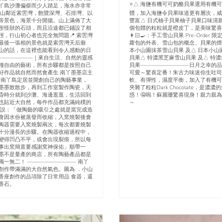
⭐️△ 海鹽有機可可奶酪貝果選用有機
丫島沙灘偏僻而少人踏足，海水亦非常
菱角山鄰近索罟灣，飽覽深灣、石排灣、以
體，加入海鹽令貝果味道更有層次，咸
等景色，海景十分開揚。山上滿佈了大
豐富△ 日式柚子貝果柚子貝果口味清
形怪狀的石頭，而且沿途都已鋪設了相
個包體的粒粒就是橙皮丁，是美味驚喜
徑，行山初心者也完全無問題📍 索罟灣
👩🏻‍🍳：手工雪山貝果 Pre-Order
最後一張相的景色就是索罟灣天后廟
蘿包的外表、雪山包的概念、貝果的煙
山的話，在這裡也能看到令人感動的日
本小山園抺茶雪山貝果 及△ 日本小山
———————｜來自生活、自然的靈感
貝果△ 特濃黑芝麻雪山貝果 及△ 特
種自由的藝術，所有步驟都是按照自己
貝果—————————日月之幸的品
好作品就自然而然會產生 南丫墨墨店主
可愛～驚喜定番！朱古力味迷你生吐司
定於南丫島定居並開創自己的陶藝事業，
軟、有彈性，濕度平衡，加入了有機可
墨墨散散步，再到工作室製作陶瓷，天
夾雜了粒粒Dark Chocolate，是濃
昏時分就到沙灘、海邊逛逛，生活回到
惑！🤤嗚！蘇麗珊驚喜現身！親力親
也貼近大自然，每件作品都充滿純樸的
～
她説：「做陶藝的吸引之處就是當完成造
會因水份被蒸發而收縮，入窯燒製後會
陶器需要入窯燒製兩次，每次都要燒製
十分漫長的步驟。在陶器收縮過程中，
變得凹凸不平，或會出現裂痕，所以每
事出窯簡直要感謝窯神保佑」順帶一
墨不是量產的商店，所有陶藝產品都是
獨一無二！ ————————— 南丫
創作帶滿滿的大自然氣色。圖為 ．小山
香座創作的品項除了日常用品 食器，還
香石。