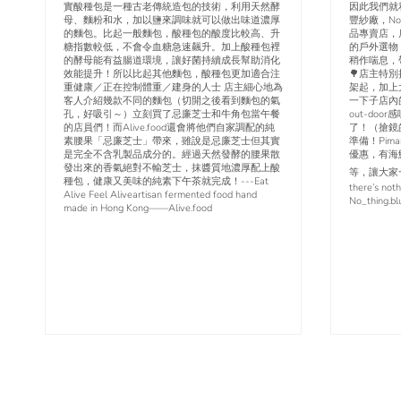
實酸種包是一種古老傳統造包的技術，利用天然酵
因此我們就
母、麵粉和水，加以鹽來調味就可以做出味道濃厚
豐紗廠，No
的麵包。比起一般麵包，酸種包的酸度比較高、升
品專賣店，
糖指數較低，不會令血糖急速飆升。加上酸種包裡
的戶外選物
的酵母能有益腸道環境，讓好菌持續成長幫助消化
稍作喘息，
效能提升！所以比起其他麵包，酸種包更加適合注
🌳店主特別
重健康／正在控制體重／建身的人士 店主細心地為
架起，加上
客人介紹幾款不同的麵包（切開之後看到麵包的氣
一下子店內
孔，好吸引～）立刻買了忌廉芝士和牛角包當午餐
out-do
的店員們！而Alive.food還會將他們自家調配的純
了！（搶鏡
素腰果「忌廉芝士」帶來，雖說是忌廉芝士但其實
準備！Pim
是完全不含乳製品成分的。經過天然發酵的腰果散
優惠，有海
發出來的香氣絕對不輸芝士，抹醬質地濃厚配上酸
等，讓大家一
種包，健康又美味的純素下午茶就完成！---Eat
there’s not
Alive Feel Aliveartisan fermented food hand
No_thing.bl
made in Hong Kong——Alive.food