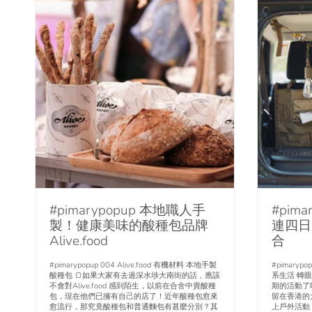
#pimarypopup 本地職人手
#pim
製！健康美味的酸種包品牌
連四日
Alive.food
合
#pimarypopup 004 Alive.food 有機材料 本地手製
#pimaryp
酸種包 🍞如果大家有去過深水埗大南街的話，應該
系生活 轉
不會對Alive.food 感到陌生，以前在合舍中賣酸種
期的活動了
包，現在他們已擁有自己的店了！近年酸種包愈來
留在香港的
愈流行，那究竟酸種包和普通麵包有甚麼分別？其
上戶外活動，就