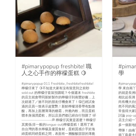
#pimarypopup freshbite! 職
#pim
人之心手作的檸檬蛋糕 🍋
學
#pimarypopup 011 Freshbite_freshbitefreshbite!
#pimaryp
檸檬仔來了 🍋不知道大家有沒有留意到之前秒
學 來自南
sold out 的檸檬仔套裝預購呢？今個週末 freshbite
的就是長洲
的店主就會帶同新鮮製作的檸檬仔到南豐紗廠，上
相比起長洲
次錯過了／搶不到的朋友仔機會來了！🤤已經試食
尚有機大自
過的店員一致表示超驚艷！新鮮檸檬清香帶有點微
然不同的風
酸，再加上面層薄薄的糖霜，外脆內軟，而且蛋糕
常值得大家
體本身濕潤柔軟，所以店員們都已經自行預購了 🤣
討論 pop
—————————💭 檸檬仔其實是甚麼？檸檬仔
店主介紹一
其實係(非一般的tongue-out)檸檬蛋糕！選用了來
多一個新地點
自台灣的香水檸檬及優質食材，蛋糕質感介乎於海
帶隊！由南
綿蛋糕同磅蛋糕之間，表面有一層酸酸甜甜的薄脆
南丫島最大