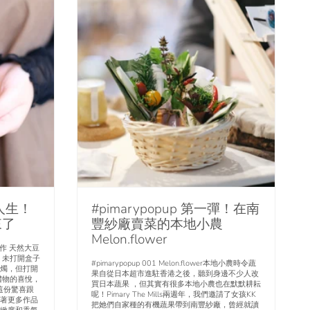
sh人生！
#pimarypopup 第一彈！在南
來了
豐紗廠賣菜的本地小農
Melon.flower
手工製作 天然大豆
，未打開盒子
#pimarypopup 001 Melon.flower本地小農時令蔬
燭，但打開
果自從日本超市進駐香港之後，聽到身邊不少人改
禮物的喜悅，
買日本蔬果 ，但其實有很多本地小農也在默默耕耘
這份驚喜跟
呢！Pimary The Mills兩週年，我們邀請了女孩KK
ve帶著更多作品
把她們自家種的有機蔬果帶到南豐紗廠，曾經就讀