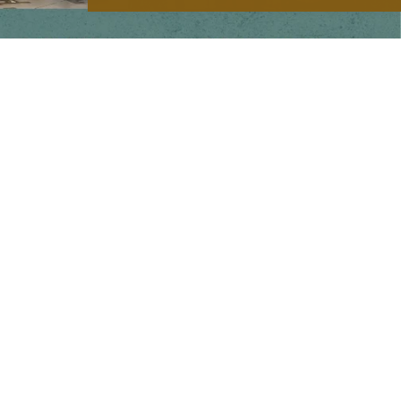
Main menu
Home
Our Story
Shop