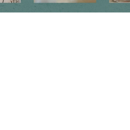
Newsletter
Subscribe to get special offers, free giveaways, and once-in-a-lifetime
deals.
JOIN