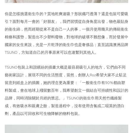
你
是怎樣挑選衛生巾的？質地乾爽速吸？形狀纖巧透薄？還是包裝可愛吸
引？面對每月一會的「好朋友」，我們習慣從自身角度出發，物色最貼身
的衛生綿，然而經期從來不是自己一人的事，一個月使用幾天的傳統衛生
棉條和護墊，製造出不少塑料廢物，對地球的破壞不難想像，而於發展中
國家的女生來說，光是一片乾淨的衛生巾也是奢侈品；直至認識澳洲
品牌
TSUNO，方知道自己的月事原來可以也連繫到其他人。
TSUNO包裝上和諧繽紛的插畫大概是最容易吸引人的地方，它們由不同
藝術家設計，展現不同的生活態度，當然，創辦人Roz希望大家不止駐足
留意到紙盒上的插圖，她的理念更為重要：「一般衛生巾有90%都由塑
料製成，會在地球上殘留數百年，我希望創立一個結合可持續性和設計的
品牌，同時消除關於月經的禁忌。」TSUNO的衛生巾用天然竹纖維製
成，有效吸水和親膚之餘，製造過程中，沒有使用含氯或二噁英的漂白
劑，產品以可回收和可生物降解的物料包裝。