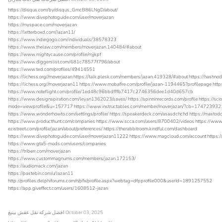
https://disqus.com/by/disqus_GmcB86LNgD/about/
https://www.divephotoguide.com/user/moverjazan
https://myspace.com/moverjazan
https://letterboxd.com/Jazan11/
https://www.indiegogo.com/individuals/38578323
https://www.thelaw.com/members/moverjazan.140484/#about
https://www.mightycause.com/profile/mjjkpf
https://www.diggerslist.com/681c78577f796/about
https://www.ted.com/profiles/49414551
https://lichess.org//moverjazan https://talk.plesk.com/members/jazan.419328/#about https://hashno
https://lichess.org//moverjazan11 https://www.mobafire.com/profile/jazan-1194465?profilepage https:
https://www.noteflight.com/profile/1ed48c96bbdfffb7417c2746356dee1d40d657cb
https://www.designspiration.com/leyan1362023/saves/ https://spinninrecords.com/profile https://sci
mode=viewprofile&u=157717 https://www.instructables.com/member/moverjazan/?cb=17472393215
https://www.wonderhowto.com/settings/profile/ https://speakerdeck.com/asasdchchd https://mastodo
https://www.producthunt.com/companies https://www.scca.com/users/8700402/videos https://www.
ezistreet.com/profile/jazan/about/preferences/ https://therabbitroom.kindful.com/dashboard
https://www.divephotoguide.com/user/moverjazan11222 https://www.magcloud.com/account https
https://www.gta5-mods.com/users/companies
https://triberr.com/moverjazan
https://www.custommagnums.com/members/jazan.172153/
https://audiomack.com/jazan
https://pastebin.com/u/Jazan11
http://profiles.delphiforums.com/n/pfx/profile.aspx?webtag=dfpprofile000&userId=1891257552
https://app.giveffect.com/users/1608512-jazan
افضل شركة نقل عفش بينبع
October 03, 2025