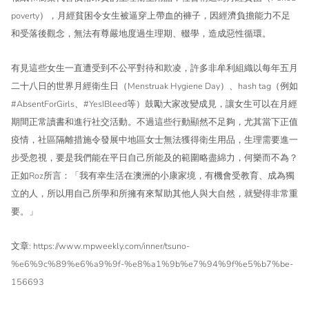
poverty），月經貧困令女生被逼穿上帶血的褲子，因經濟負擔能力不足
和受落後觀念，無法有尊嚴地度過生理期、輟學，造成惡性循環。
有見這些女生一直遭受到不公平對待和欺凌，許多非牟利組織以每年五月
二十八日的世界月經衛生日（Menstruak Hygiene Day）、hash tag（例如
#AbsentForGirls、#YesIBleed等）鼓勵大家改變成見，讓女生可以在月經
期間正常讀書和進行社交活動。不過這些行動顯然不足夠，尤其當下正值
疫情，社區隔離措施令發展中地區女士無法獲得衛生用品，生理需要進一
步受忽視，要是我們能在平日自己所能及的範圍略盡綿力，何樂而不為？
正如Roz所言：「我有幸生活在澳洲的小康家境，有機會受教育、成為獨
立的人，所以用自己所學和所擁有來幫助其他人與大自然，就變得非常重
要。」
文章: https://www.mpweekly.com/inner/tsuno-
%e6%9c%89%e6%a9%9f-%e8%a1%9b%e7%94%9f%e5%b7%be-
156693