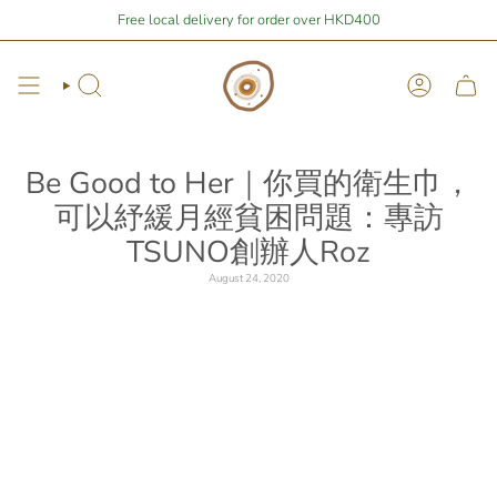
Skip
Stay Home Shopping | You are
Free local delivery for order over HKD400
$400
away from free local shipping 🚛📦
to
content
Search
Account
Be Good to Her｜你買的衛生巾，
可以紓緩月經貧困問題：專訪
TSUNO創辦人Roz
August 24, 2020