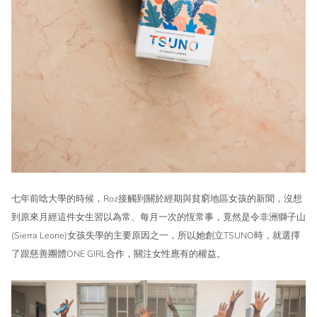
七年前唸大學的時候，Roz接觸到關於經期與貧窮地區女孩的新聞，沒想
到原來月經這件女生習以為常、每月一次的恆常事，竟然是令非洲獅子山
(Sierra Leone)女孩失學的主要原因之一，所以她創立TSUNO時，就選擇
了跟慈善團體ONE GIRL合作，關注女性應有的權益。