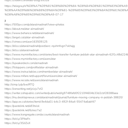
https://zlidein.com/read-blog/99328
https://telegra.ph/%D8%A7%D9%81%D8%B6%D9%84-%D8%B4%D8%B1%D9%83%D8%A9
%D8%AA%D9%86%D8%B8%D9%8A%D9%81-%D9%85%D9%83%D9%8A%D9%81%D8%A
%D8%A8%D9%85%D9%83%D8%A9-07-17
ؤ
https://500px.com/p/ataralmadinah?view=photos
https://about.me/atar-almadinah/
https://www.behance.net/ataralmadinah/
https://angel.co/u/atar-almadinah
https://vimeo.com/user163509125
https://ello.co/ataralmadinah/post/asrc-rqxhmfvgrr7skhajg
https://ello.co/ataralmadinah
https://www.myminifactory.com/stories/best-transfer-furniture-jeddah-atar-almadinah-62f1c48d224
https://www.myminifactory.com/users/atar
https://speakerdeck.com/almadinah
https://fstoppers.com/profile/atar-almadinah
https://www.instructables.com/member/atar-almadinah/
https://www.mifare.net/support/forum/users/atar-almadinah/
https://www.recode.net/users/ataralmadinah
http://simp.ly/p/bwJRTQ
https://zenwriting.net/jzlzjv7sf2
https://writer.zohopublic.com/writer/published/rg9748fafd0f2210f4604b33d2cbf28388aea
https://my.desktopnexus.com/ataralmadinah/journal/furniture-moving-company-in-jeddah-38820/
https://app.ex.co/stories/item/c9e4da01-b4c3-492f-84a4-55474a6abf47
https://pastelink.net/a93tslol
https://pastelink.net/6zkez7a2
https://www.kongregate.com/accounts/ataralmadinah
https://bit.ly/3PiheFn
https://bit.ly/3SJJZxX