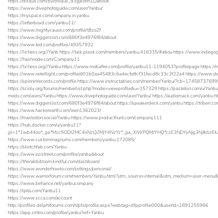
https://disqus.com/by/disqus_d3gjkohn1L/about/
https://www.divephotoguide.com/user/Yanbu/
https://myspace.com/company.in.yanbu
https://letterboxd.com/yanbu11/
https://www.mightycause.com/profile/t8zo2f
https://www.diggerslist.com/680f3e4976f84/about
https://www.ted.com/profiles/49357932
https://lichess.org//Yanb https://talk.plesk.com/members/yanbu.416335/#abou https://www.indieg
https://hashnode.com/Company11
https://lichess.org//Yanbu https://www.mobafire.com/profile/yanbu11-1194053?profilepage https://my
https://www.noteflight.com/profile/d01b0aa45483c6a4ecfe8cf31fecd8c33c3f22a4 https://www.de
https://spinninrecords.com/profile https://www.instructables.com/member/Yanbu/?cb=1745873769
https://scioly.org/forums/memberlist.php?mode=viewprofile&u=157329 https://pastebin.com/u/Yan
mods.com/users/Yanbu https://www.divephotoguide.com/user/Yanbu/ https://audiomack.com/yanbu 
https://www.diggerslist.com/680f3e4976f84/about https://speakerdeck.com/yanbu https://triberr
https://www.hackerearth.com/leen1362023/
https://mastodon.social/Yanbu https://www.producthunt.com/company111
https://hub.docker.com/u/yanbu11?
gl=1*1wb44oo*_ga*Mzc5ODI2MC4xNzQ2MjY4NzYz*_ga_XJWPQMJYHQ*czE3NDYyNjg3NjIkbzEk
https://www.custommagnums.com/members/yanbu.172085/
https://sketchfab.com/Yanbu
https://www.ezistreet.com/profile/yanbu/about
https://therabbitroom.kindful.com/dashboard
https://www.wonderhowto.com/settings/personal/
https://www.warriorforum.com/members/Yanbu.html?utm_source=internal&utm_medium=user-menu
https://www.behance.net/yanbucompany
https://qiita.com/Yanbu11
https://www.scca.com/account
http://profiles.delphiforums.com/n/pfx/profile.aspx?webtag=dfpprofile000&userId=1891255966
https://app.zintro.com/profile/yanbu?ref=Yanbu