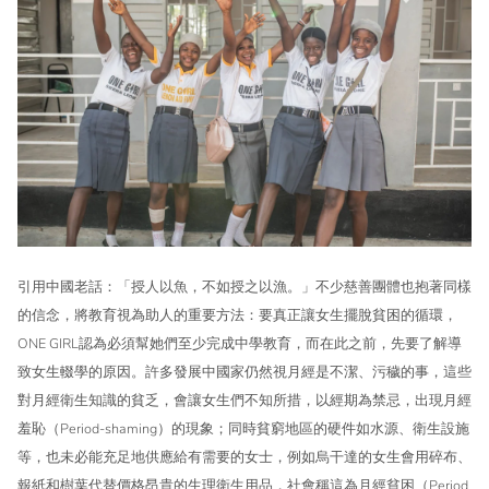
引用中國老話：「授人以魚，不如授之以漁。」不少慈善團體也抱著同樣
的信念，將教育視為助人的重要方法：要真正讓女生擺脫貧困的循環，
ONE GIRL認為必須幫她們至少完成中學教育，而在此之前，先要了解導
致女生輟學的原因。許多發展中國家仍然視月經是不潔、污穢的事，這些
對月經衛生知識的貧乏，會讓女生們不知所措，以經期為禁忌，出現月經
羞恥（Period-shaming）的現象；同時貧窮地區的硬件如水源、衛生設施
等，也未必能充足地供應給有需要的女士，例如烏干達的女生會用碎布、
報紙和樹葉代替價格昂貴的生理衛生用品，社會稱這為月經貧困（Period