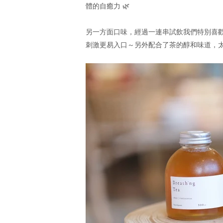
體的自癒力 🌿
另一方面口味，經過一連串試飲我們特別喜歡Brea
刺激更易入口～另外配合了茶
的醇和
味道，