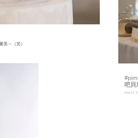
我們審美～（笑）
#pi
吧貝
June 21, 