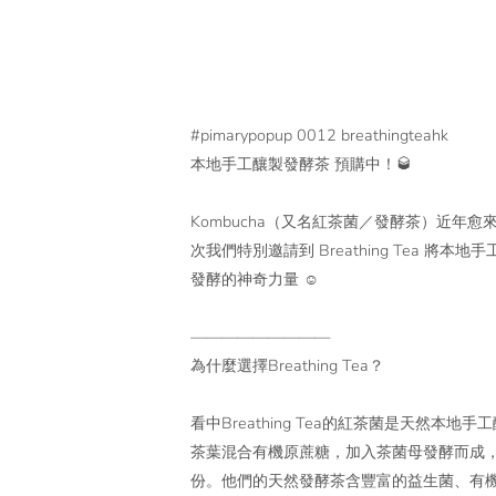
#pimarypopup 0012 b
reathingteahk
本地手工釀製發酵茶 預購中！🥃
Kombucha（又名紅茶菌／發酵茶）近年
次我們特別邀請到 Breathing Tea 
發酵的神奇力量 ☺️
—————————
為什麼選擇Breathing Tea？
看中
Breathing Tea的紅茶菌是
天然本地手工
茶葉混合有機原蔗糖，加入茶菌母發酵而成
份。他們的
天然發酵茶
含豐富的益生菌、有