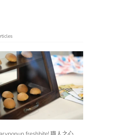
ticles
arypopup freshbite! 職人之心