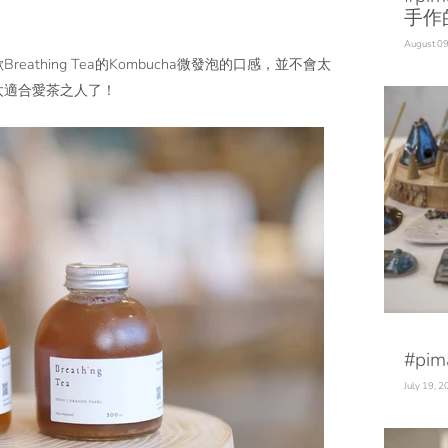
手作
August 09
thing Tea的Kombucha微發泡的口感，並不會太
太適合
愛茶之人了！
#pi
July 19, 