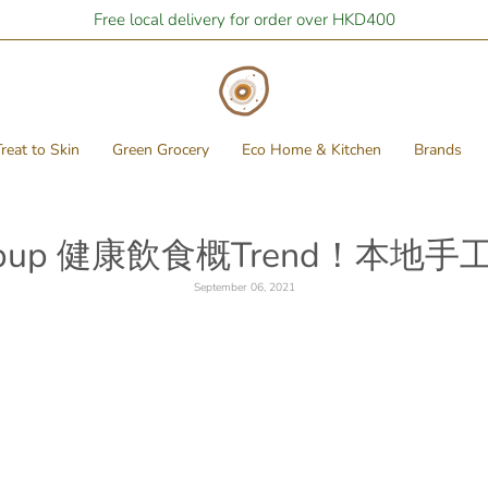
Free local delivery for order over HKD400
reat to Skin
Green Grocery
Eco Home & Kitchen
Brands
popup 健康飲食概Trend！本
September 06, 2021