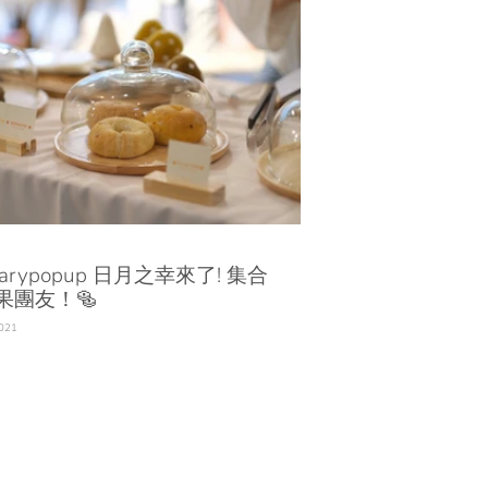
marypopup 日月之幸來了! 集合
果團友！🥯
2021