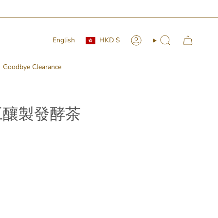
Currency
Language
English
HKD $
Account
Search
Goodbye Clearance
地手工釀製發酵茶