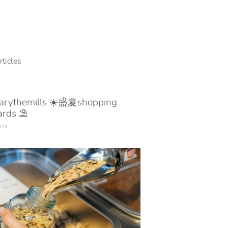
ticles
arythemills ☀️盛夏shopping
rds ⛱️
2023