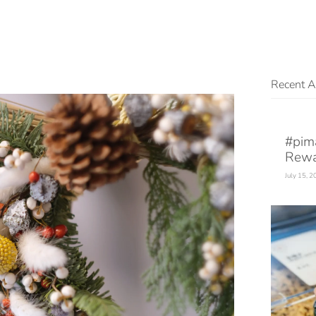
Recent Ar
#pim
Rewa
July 15, 