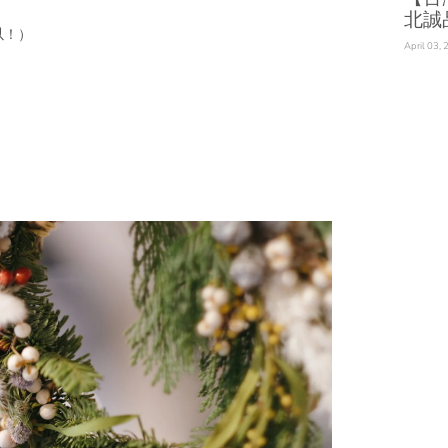
北誠
以！）
April 03,