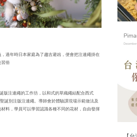
Pim
December
義，過年時日本家庭為了趨吉避凶，便會把注連繩掛在
統習俗
聖誕版注連繩的工作坊，以和式的草織繩結配合西式
獨一無二的聖誕別注版注連繩。導師會於體驗課現場示範做法及
的材料，學員可以學習認識各種不同的花材，自由發揮
【台