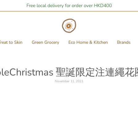
Free local delivery for order over HKD400
reat to Skin
Green Grocery
Eco Home & Kitchen
Brands
nableChristmas 聖誕限定注連繩
November 11, 2021