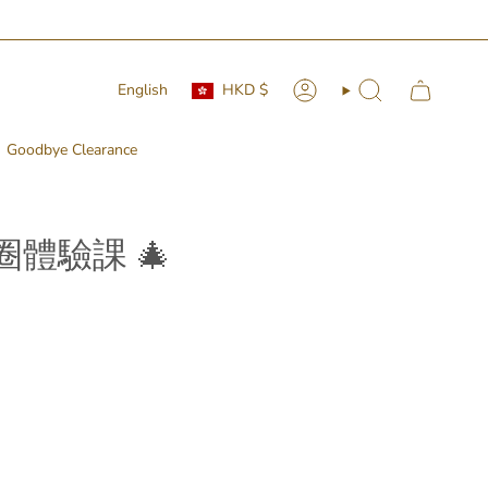
Currency
Language
English
HKD $
Account
Search
Goodbye Clearance
花圈體驗課 🎄