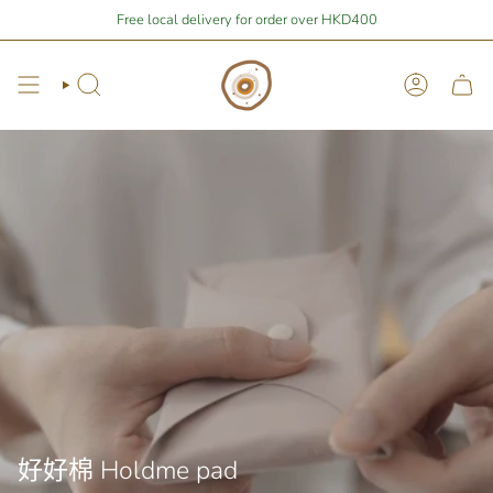
Skip
| You are
$400
away from free local shipping 🚛📦
Free local delivery for order over HKD400
Stay Home Shopping
to
content
Search
Account
好好棉 Holdme pad