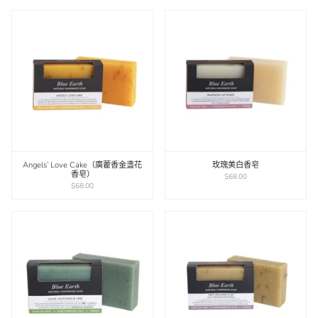
Angels’ Love Cake（廣藿香金盞花
玫瑰美白香皂
香皂）
$68.00
$68.00