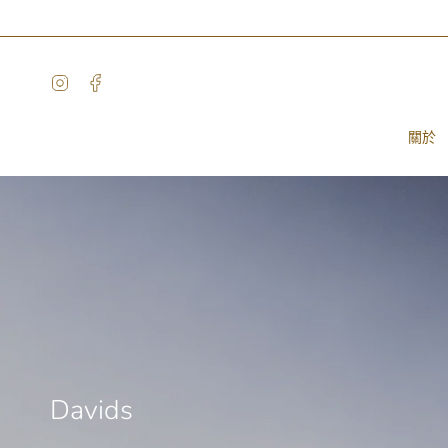
Skip
to
content
Instagram
Facebook
關於
Davids