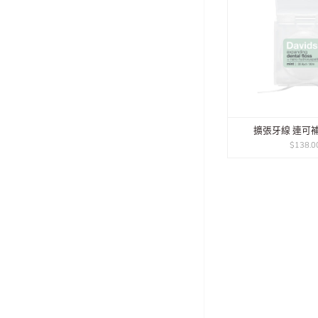
擴張牙線 連可
$138.0