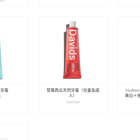
.00
然牙膏
草莓西瓜天然牙膏（兒童及成
Hydr
人）
美白＋
0
Sold Out