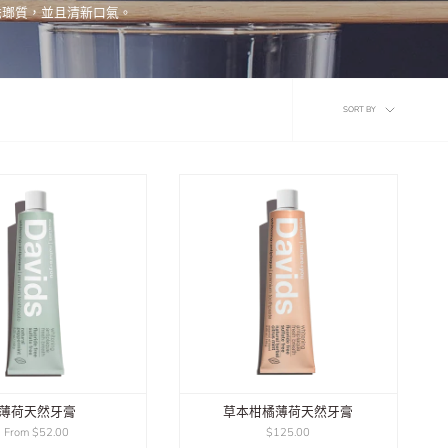
琺瑯質，並且清新口氣。
Sort
SORT BY
by
薄荷天然牙膏
草本柑橘薄荷天然牙膏
From
$52.00
$125.00