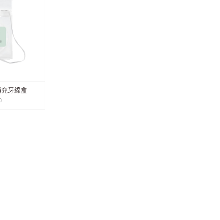
補充牙線盒
0