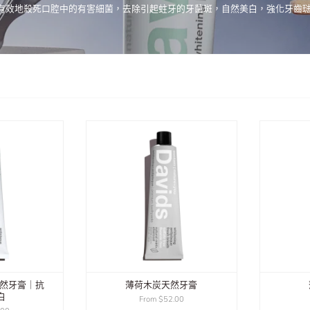
安全有效地殺死口腔中的有害細菌，去除引起蛀牙的牙菌斑，自然美白，強化牙齒
荷天然牙膏｜抗
薄荷木炭天然牙膏
白
From
$52.00