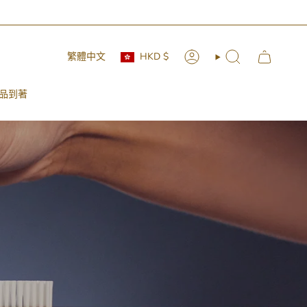
Currency
Language
繁體中文
HKD $
Account
Search
品到著