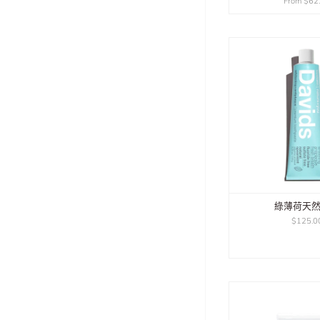
From
$62
綠薄荷天
$125.0