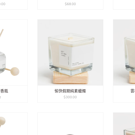
.00
$68.00
擴香瓶
愉快假期純素蠟燭
雲
t
$300.00