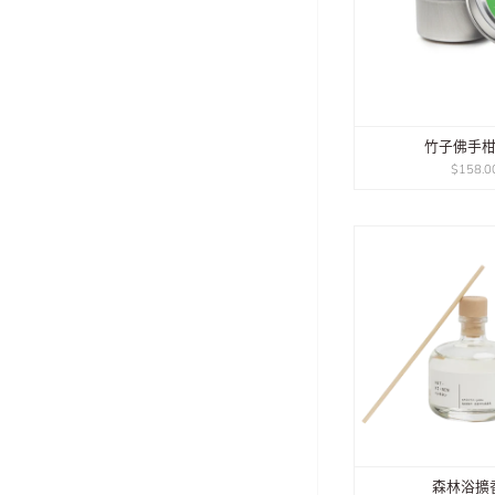
竹子佛手
$158.0
森林浴擴