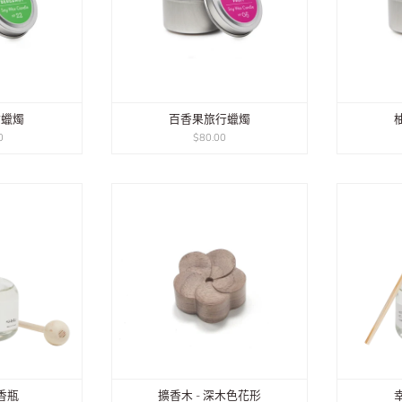
柑蠟燭
百香果旅行蠟燭
0
$80.00
香瓶
擴香木 - 深木色花形