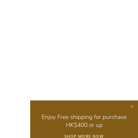
Enjoy Free shipping for purchase
HK$400 or up
SHOP MORE NOW