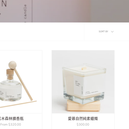
Sort
SORT BY
by
松木森林擴香瓶
愛慕自然純素蠟燭
From
$320.00
$300.00