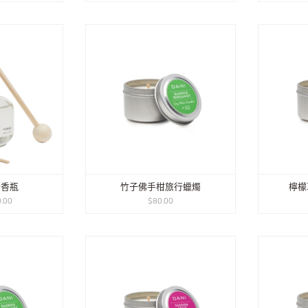
擴香瓶
竹子佛手柑旅行蠟燭
檸檬
.00
$80.00