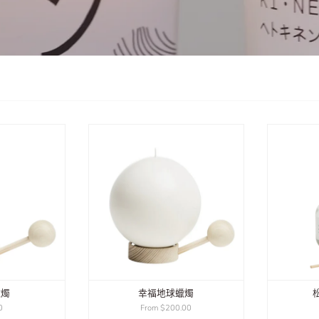
蠟燭
幸福地球蠟燭
0
From
$200.00