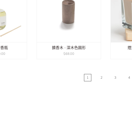
擴香瓶
擴香木 - 深木色圓形
煙
.00
$68.00
1
2
3
4