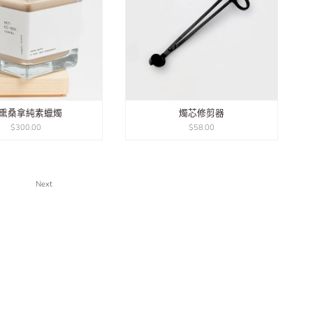
熏桑拿純素蠟燭
燭芯修剪器
$300.00
$58.00
Next