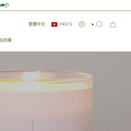
 🚛📦
Currency
Language
繁體中文
HKD $
Account
Search
品到著