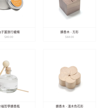
柚子薑旅行蠟燭
擴香木 - 方形
$80.00
$68.00
幸福哲學擴香瓶
擴香木 - 淺木色花形