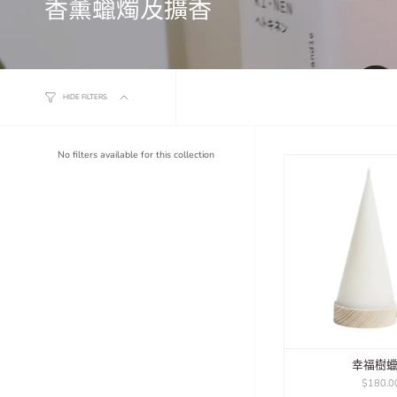
香薰蠟燭及擴香
HIDE FILTERS
No filters available for this collection
幸福樹
$180.0