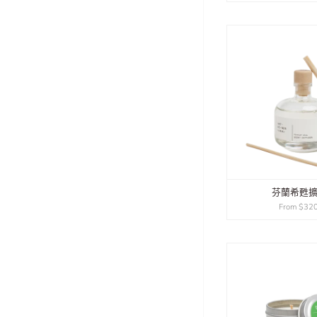
芬蘭希甦
From
$320