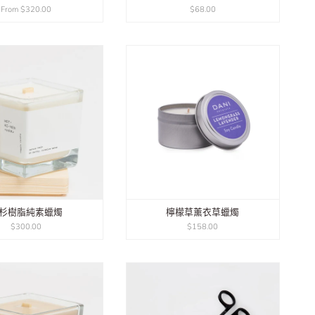
From
$320.00
$68.00
杉樹脂純素蠟燭
檸檬草薰衣草蠟燭
$300.00
$158.00