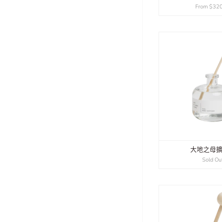
From
$320
大地之母
Sold Ou