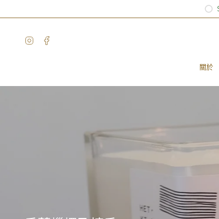
Skip
to
content
Instagram
Facebook
關於