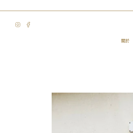
Skip
to
content
Instagram
Facebook
關於