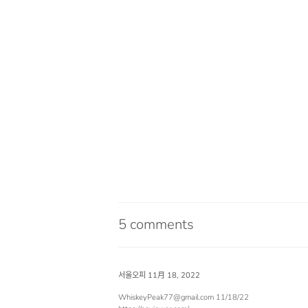
5 comments
서울오피
11月 18, 2022
WhiskeyPeak77@gmail.com 11/18/22