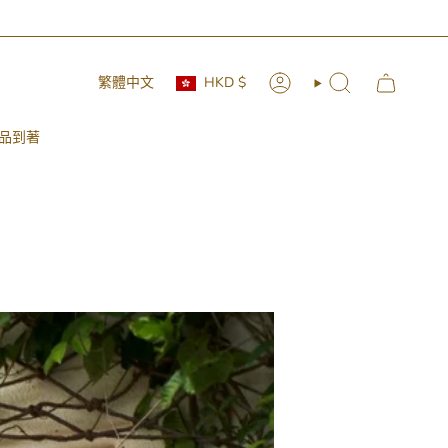
Currency
Language
繁體中文
HKD $
Account
Search
品到著