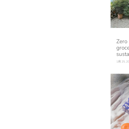
Zero
groce
susta
1月 25, 2