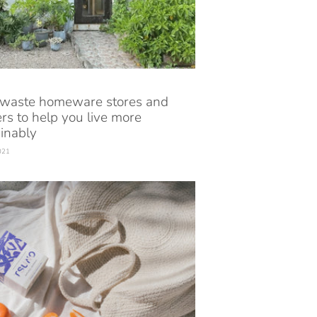
 waste homeware stores and
rs to help you live more
inably
021