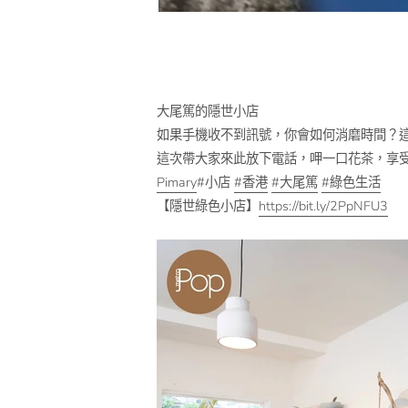
大尾篤的隱世小店
如果手機收不到訊號，你會如何消磨時間？
這次帶大家來此放下電話，呷一口花茶，享
Pimary
#小店
#
香港
#
大尾篤
#
綠色生活
【隱世綠色小店】
https://bit.ly/2PpNFU3