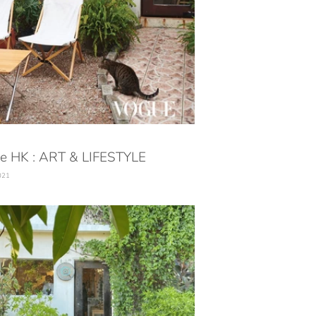
e HK : ART & LIFESTYLE
021