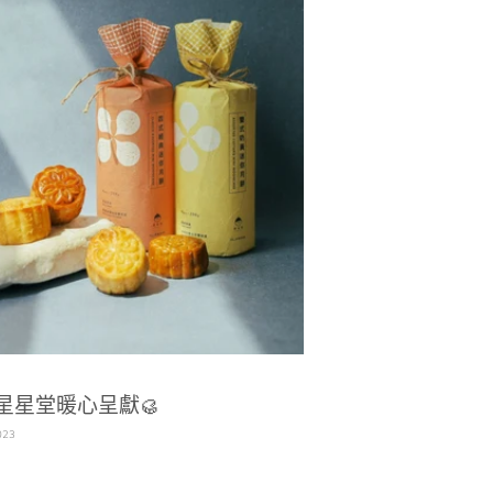
星星堂暖心呈獻🥮
023