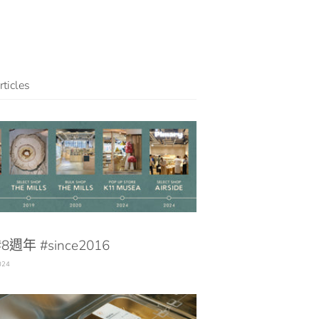
ticles
#8週年 #since2016
024