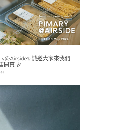
ary@Airside✨誠邀大家來我們
店開幕 🎉
024