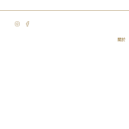
Skip
to
content
Instagram
Facebook
關於