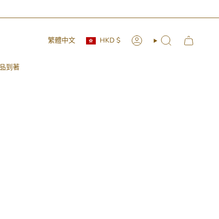
Currency
Language
繁體中文
HKD $
Account
Search
品到著