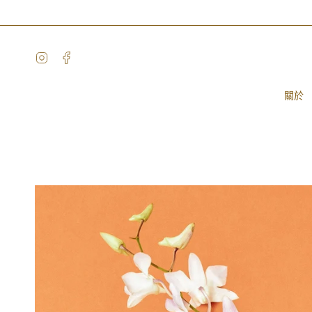
Skip
to
content
Instagram
Facebook
關於