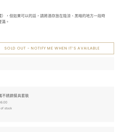
藏），但如果可以的話，請將酒存放在陰涼、黑暗的地方一段時
豐滿。
SOLD OUT - NOTIFY ME WHEN IT’S AVAILABLE
攜不銹鋼餐具套裝
6.00
 of stock