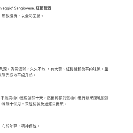
elvaggio' Sangiovese. 紅葡萄酒
、邪教經典，以全彩回歸。
y(顏色深，香氣濃鬱，久久不散)，有大黃、紅櫻桃和桑葚的味道。坐
道曙光從地平線升起。
，在不銹鋼桶中連皮發酵十天，然後轉移到舊桶中進行蘋果酸乳酸發
中陳釀十個月。未經精製及過濾且低硫。
；心態年輕，精神傳統。