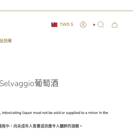
Currency
TWD $
Account
Search
品到著
elvaggio葡萄酒
ntoxicating liquor must not be sold or supplied to a minor in the
過程中，向未成年人售賣或供應令人醺醉的酒類。