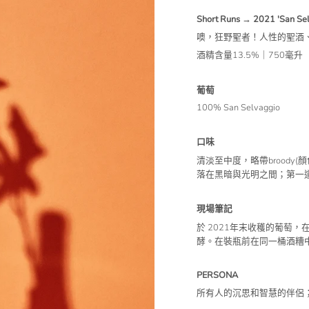
Short Runs → 2021 'San S
噢，狂野聖者！人性的聖酒
酒精含量13.5%｜750毫升
葡萄
100% San Selvaggio
口味
清淡至中度，略帶brood
落在黑暗與光明之間；第一
現場筆記
於 2021年末收穫的葡萄
酵。在裝瓶前在同一桶酒糟
PERSONA
所有人的沉思和智慧的伴侶