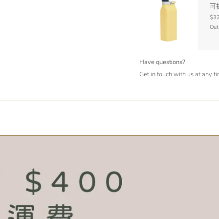
可
$32
Out
Have questions?
Get in touch with us at any t