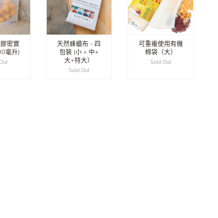
矽膠密實
天然蜂蠟布 – 四
可重複使用有機
000毫升)
包裝 (小 + 中+
棉袋（大）
大+特大）
 Out
Sold Out
Sold Out