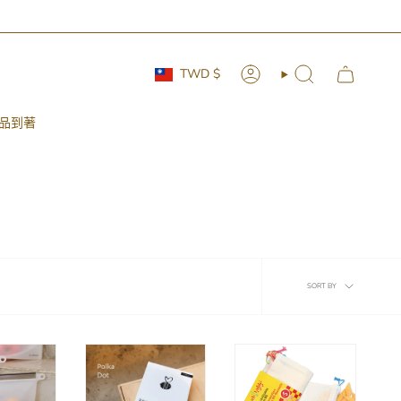
Currency
TWD $
Account
Search
品到著
Sort
SORT BY
by