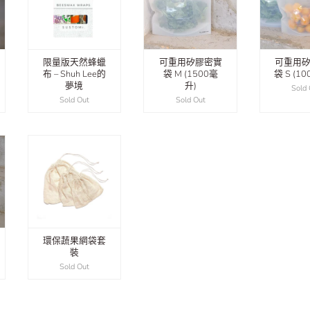
限量版天然蜂蠟
​可重用矽膠密實
​可重用
布 – Shuh Lee的
袋 M (1500毫
袋 S (1
夢境
升)
Sold
Sold Out
Sold Out
環保蔬果網袋套
裝
Sold Out