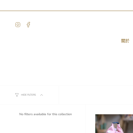
Skip
to
content
Instagram
Facebook
關於
Beewax /Food Wraps
HIDE FILTERS
No filters available for this collection