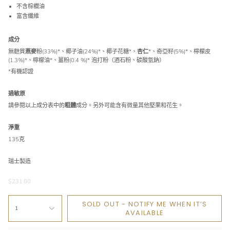
不含棕櫚油
富含纖維
成分
無麩質
燕麥
粉(33%)*、椰子油(24%)*、椰子花糖*、
杏仁
*、奇亞籽(5%)*、檸檬皮
(1.3%)*、檸檬油*、薑粉(0.4 %)* 泡打粉（酒石粉、碳酸氫鈉）
*有機認證
過敏原
請參閱以上成分表中的
粗體
成分。另外可能含有微量其他堅果和花生。
淨重
135克
瑞士製造
$231.00
SOLD OUT - NOTIFY ME WHEN IT’S
1
AVAILABLE