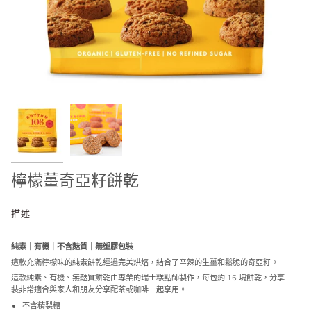
檸檬薑奇亞籽餅乾
描述
純素｜有機｜不含麩質｜無塑膠包裝
這款充滿檸檬味的純素餅乾經過完美烘焙，結合了辛辣的生薑和鬆脆的奇亞籽。
這款純素、有機、無麩質餅乾由專業的瑞士糕點師製作，每包約 16 塊餅乾，分享
裝非常適合與家人和朋友分享配茶或咖啡一起享用。
不含精製糖