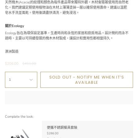
天然槐木(Acacia)的紋理和顏色為每件產品帶來獨特外觀。木材會隨著使用而自然老
化。我們建議定期使用植物油在木材上薄薄塗抹一層以確保使用壽命。建議以溫肥
皂水手洗並風乾。使用後請盡快清洗，避免浸泡。
關於Ecology
Ecology旨在為環保設定基準，生產時尚和永恆的家居和廚房用品。設計簡約而永不
過時，主要以可持續發展的槐木木材製成，讓設計和實用性都相當持久。
澳洲製造
Regular
$206.00
$411.00
price
SOLD OUT - NOTIFY ME WHEN IT’S
1
AVAILABLE
Complete the look:
便攜不銹鋼餐具套裝
$286.00