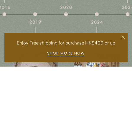
Enjoy Free shipping for purchase HK$400 or up
SHOP MORE NOW