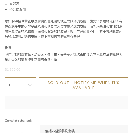
零殘忍
不含防腐劑
我們的檸檬草薰衣草身體磨砂膏能溫和地去除暗淡的皮膚，讓您全身煥發光彩。有
機蔗糖產生的α-羥基酸能溫和地去除角質並拋光您的皮膚，而乳木果油和甘油的深
層保濕混合物能滋養、保濕和保護您的皮膚。與一些磨砂膏不同，它不會刺激或刺
痛敏感或剛刮過的皮膚。你不會相信它的感覺有多好!
香氛
我們定制的薰衣草、甜香茅、佛手柑、天竺葵和迷迭香的混合物。薰衣草的鎮靜力
量和香茅的振奮作用之間的奇妙平衡。
$1,250.00
SOLD OUT - NOTIFY ME WHEN IT’S
1
AVAILABLE
Complete the look:
便攜不銹鋼餐具套裝