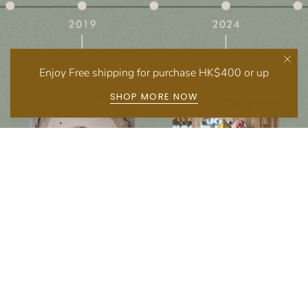
Enjoy Free shipping for purchase HK$400 or up
SHOP MORE NOW
Follow us on social media
Instagram
Facebook