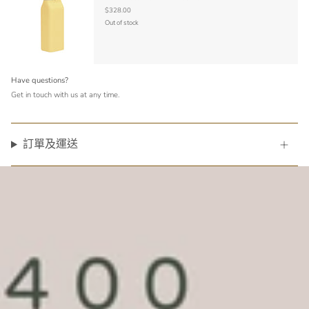
$328.00
Out of stock
Have questions?
Get in touch with us at any time.
訂單及運送