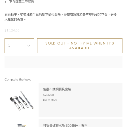
不含鄰苯二甲酸鹽
來自柚子、葡萄柚和生薑的明亮愉悅香味，並帶有玫瑰和天竺葵的柔和花香，是令
人振奮的香氣。
$1,124.00
SOLD OUT - NOTIFY ME WHEN IT’S
1
AVAILABLE
Complete the look:
便攜不銹鋼餐具套裝
$286.00
Out of stock
可折疊矽膠水瓶 600毫升 - 黃色