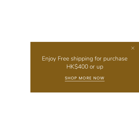
Enjoy Free shipping for purchase
HK$400 or up
SHOP MORE NOW