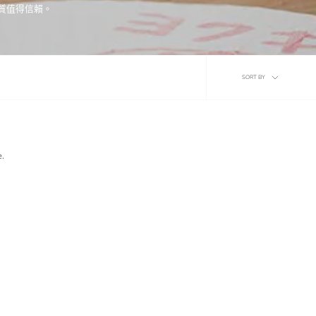
質值得信賴。
Sort
SORT BY
by
e.