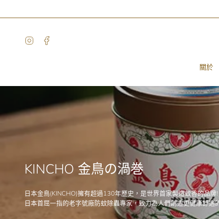
Skip
to
content
Instagram
Facebook
關於
KINCHO 金鳥の渦巻
日本金鳥(KINCHO)擁有超過130年歷史，是世界首家製造蚊香的品牌!
日本首屈一指的老字號廠防蚊除蟲專家，致力為人們創造更健康舒適