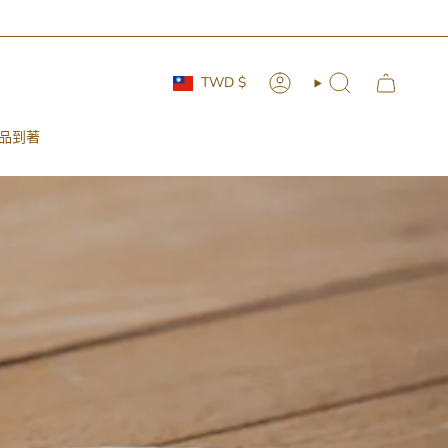
Currency
TWD $
Account
Search
品到著