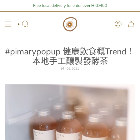
Skip
7.41
away from free local shipping 🚛📦
Free local delivery for order over HKD400
Stay Home Shopping | You are
to
content
Search
Account
#pimarypopup 健康飲食概Trend！
本地手工釀製發酵茶
9月 06, 2021