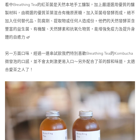
看中
Breathing Tea的紅茶菌是
天然本地手工釀製，加上
嚴謹選用優質的釀
製材料，由精選的優質茶葉混合有機原蔗糖，加入茶菌母發酵而成，
絕不
加入任何替代品、防腐劑、提取物或任何人造成份。他們的
天然發酵茶
含
豐富的益生菌、有機酸、天然酵素和抗氧化物質，能增強免疫力及提升身
體的自癒力 🌿
另一方面口味，經過一連串試飲我們特別喜歡Breathing Tea的Kombucha
微發泡的口感，並不會太刺激更易入口～另外配合了茶
的醇和
味道，太適
合
愛茶之人了！