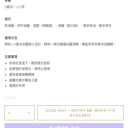
容量
9盎司 / 225克
成分
死海鹽、地中海鹽、瀉鹽（硫酸鎂）、海鹽（氯化鈉）、薰衣草油、薰衣草花
使用方法
將約1/4瓶沐浴鹽倒入浴缸，靜待一兩分鐘讓浴鹽溶解，便能享受芳香沐浴體驗。
注意事項
存放在室溫下，避免陽光直射
如果發紅或發炎，請停止使用
避免直接接觸眼睛
遠離兒童可觸及之處
僅限於外用
$790.00
SOLD OUT - NOTIFY ME WHEN IT’S
1
AVAILABLE