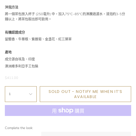
沖泡方法
將一個茶包放入杯子 (250毫升) 中，加入75ºC–85ºC的沸騰過濾水，浸泡約3-5分
鐘以上，將茶包取出即可飲用。
有機認證成分
留蘭香、牛蒡根、紫錐菊、金盞花、紅三葉草
產地
成分源自埃及、印度
澳洲維多利亞手工包裝
$411.00
SOLD OUT - NOTIFY ME WHEN IT’S
1
AVAILABLE
Complete the look: