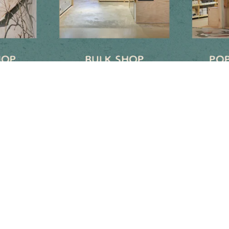
Newsletter
Subscribe to get special offers, free giveaways, and once-in-a-lifetime
deals.