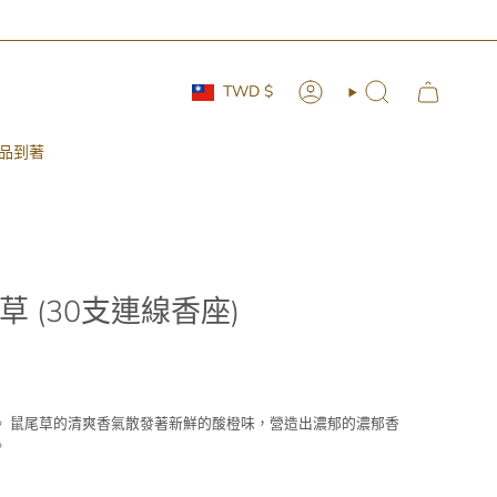
Currency
TWD $
Account
Search
品到著
 (30支連線香座)
。 鼠尾草的清爽香氣散發著新鮮的酸橙味，營造出濃郁的濃郁香
。