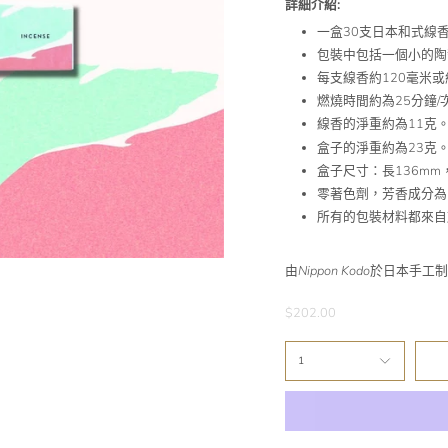
詳細介紹:
一盒30支日本和式線
包裝中包括一個小的陶
每支線香約120毫米或
燃燒時間約為25分鐘/
線香的淨重約為11克
盒子的淨重約為23克
盒子尺寸：長136mm
零著色劑，芳香成分為
所有的包裝材料都來自
由
Nippon Kodo
於日本手工制
$202.00
1