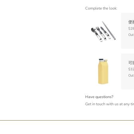
Complete the look:
便
$28
Out
可
$32
Out
Have questions?
Get in touch with us at any t