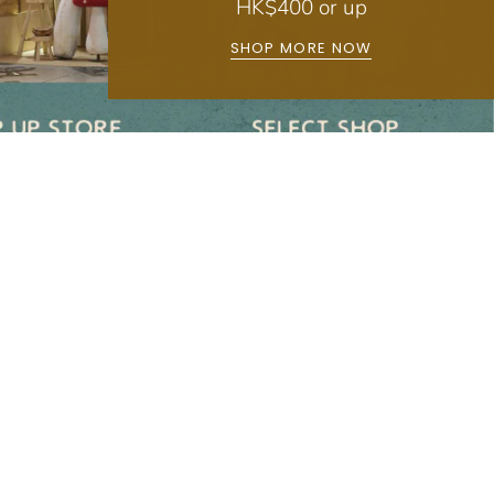
HK$400 or up
SHOP MORE NOW
Main menu
主頁