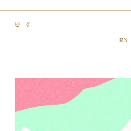
Skip
to
content
Instagram
Facebook
關於