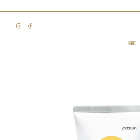
Skip
to
content
Instagram
Facebook
關於