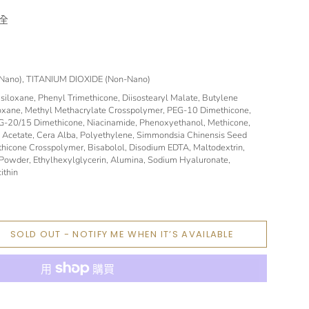
全
ano), TITANIUM DIOXIDE (Non-Nano)
oxane, Phenyl Trimethicone, Diisostearyl Malate, Butylene
ioxane, Methyl Methacrylate Crosspolymer, PEG-10 Dimethicone,
-20/15 Dimethicone, Niacinamide, Phenoxyethanol, Methicone,
 Acetate, Cera Alba, Polyethylene, Simmondsia Chinensis Seed
thicone Crosspolymer, Bisabolol, Disodium EDTA, Maltodextrin,
 Powder, Ethylhexylglycerin, Alumina, Sodium Hyaluronate,
ithin
SOLD OUT - NOTIFY ME WHEN IT’S AVAILABLE