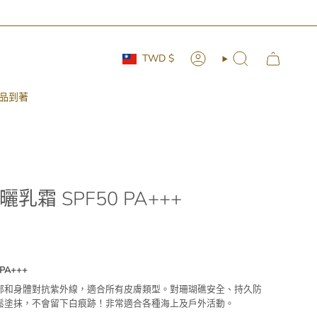
Currency
TWD $
Account
Search
品到著
霜 SPF50 PA+++
PA+++
部和身體對抗紫外線，適合所有皮膚類型。對珊瑚礁安全、持久防
鬆塗抹，不會留下白痕跡！非常適合各種海上及戶外活動。