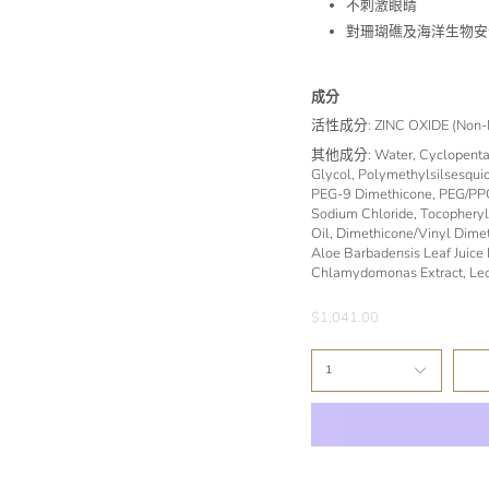
不刺激眼睛
對珊瑚礁及海洋生物安
成分
活性成分: ZINC OXIDE (Non-N
其他成分: Water, Cyclopentasil
Glycol, Polymethylsilsesqu
PEG-9 Dimethicone, PEG/PPG
Sodium Chloride, Tocopheryl
Oil, Dimethicone/Vinyl Dime
Aloe Barbadensis Leaf Juice
Chlamydomonas Extract, Lec
$1,041.00
1