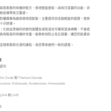
採用柔軟的有機矽配方，質地輕盈透氣。具有打底霜的功能，非
給皮膚帶來沉重感。
防曬霜專為臉部使用而配製，注重提供羽毛般輕盈的感覺，使其
十分舒適。
：
化妝品等級的矽膠的固體及液態混合可確保塗抹順暢，不會造
具有較高的有機矽含量，能夠有效防止毛孔阻塞，讓您的肌膚自
呈現柔軟和光滑的膚肌，為您帶來煥然一新的感覺。
裡
認可
 Oxide 和 Titanium Dioxide
ylene, Octinoxate, Avobenzone, Homosalate
UVA 和 UVB
料