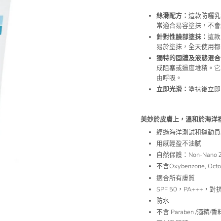
絲滑配方：
這款防曬乳
常適合易容塗抹，不會
針對性臉部塗抹：
這款
易於塗抹，全天使用都
獨特的固體及液態混合
成阻塞或過度堆積。它
由呼吸。
立即光滑：
塗抹後立即
美妙於皮膚上，溫和於海洋
經過海洋測試和運動員
用感輕盈不油膩
自然保護：Non-Nano Zinc
不含Oxybenzone, Octocr
適合所有膚質
SPF 50，PA+++，對抗
防水
不含 Paraben /酒精/香