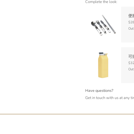
Complete the look:
便
$28
Out
可
$32
Out
Have questions?
Get in touch with us at any t