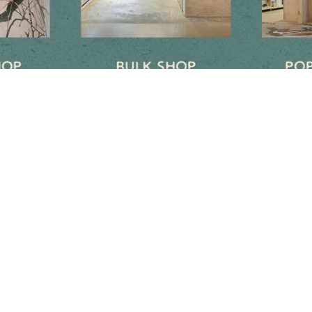
Newsletter
Subscribe to get special offers, free giveaways, and once-in-a-lifetime
deals.