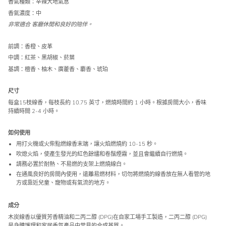
香氣種類：辛辣大地氣息
香氣濃度：中
非常適合 客廳休閒和良好的陪伴。
前調：香橙、皮革
中調：紅茶、黑胡椒、菸葉
基調：檀香、柚木、廣藿香、麝香、琥珀
尺寸
每盒15枝線香，每枝長約 10.75 英寸，燃燒時間約 1 小時。根據房間大小，香味
持續時間 2-4 小時。
如何使用
用打火機或火柴點燃線香末端，讓火焰燃燒約 10-15 秒。
吹熄火焰，使產生發光的紅色餘燼和卷鬚煙霧，並且會繼續自行燃燒。
請務必置於耐熱、不易燃的支架上燃燒線白。
在通風良好的房間內使用，遠離易燃材料，切勿將燃燒的線香放在無人看管的地
方或靠近兒童、寵物或有氣流的地方。
成分
木炭線香以優質芳香精油和二丙二醇 (DPG)在自家工場手工製造，二丙二醇 (DPG)
是身體護理和家居香氛產品中常見的合成基質。