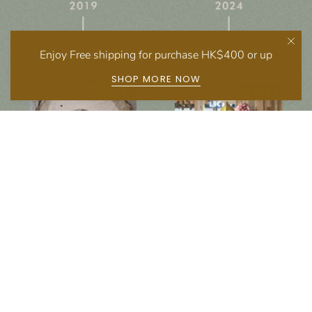
Enjoy Free shipping for purchase HK$400 or up
SHOP MORE NOW
Follow us on social media
Instagram
Facebook