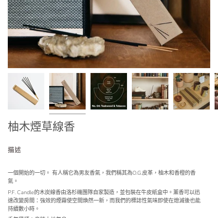
柚木煙草線香
描述
一個開始的一切。 有人稱它為男友香氣，我們稱其為O.G.皮革，柚木和香橙的香
氣。
P.F. Candle的木炭線香由洛杉磯團隊自家製造，並包裝在牛皮紙盒中。薰香可以迅
速改變房間：強效的煙霧使空間煥然一新，而我們的標誌性氣味即使在熄滅後也能
持續數小時。