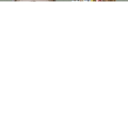
Follow us on social media
Instagram
Facebook
Newsletter
Subscribe to get special offers, free giveaways, and once-in-a-lifetime deals.
JOIN
此網站已受到 hCaptcha 保護，且適用 hCaptcha
隱私政策
以及
服務條款
。