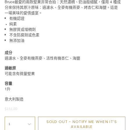
Bruce最愛的兩款堅果非常合拍：天然濃稠、奶油般細膩，僅用 4 種成
分來保持其原汁原味：過濾水、全麥有機燕麥、烤杏仁和海鹽。這是
一場美味的愛情盛宴。
有機認證
純素
無膠質或增稠劑
不含防腐劑或色素
無添加油
成分
過濾水、全麥有機燕麥、活性有機杏仁、海鹽
過敏原
可能含有微量堅果
容量
1升
意大利製造
$151.00
SOLD OUT - NOTIFY ME WHEN IT’S
1
AVAILABLE