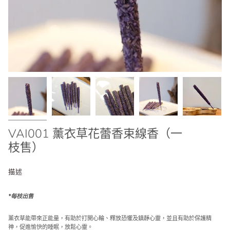
VAI001 薰衣草花蕾香束線香（一
枝售）
描述
*每枝出售
薰衣草能帶來正能量，有助於打開心輪、釋放恐懼及鎮靜心靈，並且有助於保護精
神，促進愉快的睡眠，放鬆心靈。