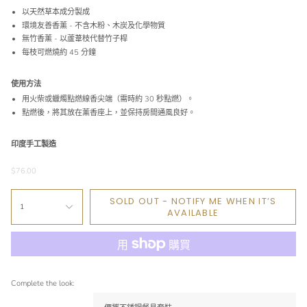
以天然草本成分製成
環境友善香薰 - 不含木粉、木炭及化學物質
無竹香薰 - 以蘆葦枝代替竹子桿
每枝可燃燒約 45 分鐘
使用方法
用火柴或蠟燭點燃線香尖端（需時約 30 秒點燃）。
點燃後，將其放在薰香座上，並保持房間通風良好。
印度手工製造
$76.00
SOLD OUT - NOTIFY ME WHEN IT’S
1
AVAILABLE
Complete the look: