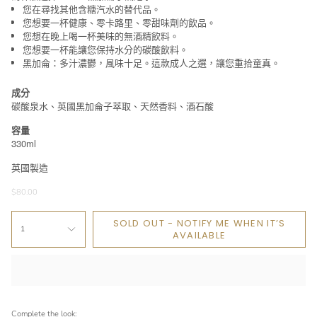
您在尋找其他含糖汽水的替代品。
您想要一杯健康、零卡路里、零甜味劑的飲品。
您想在晚上喝一杯美味的無酒精飲料。
您想要一杯能讓您保持水分的碳酸飲料。
黑加侖：多汁濃鬱，風味十足。這款成人之選，讓您重拾童真。
成分
碳酸泉水、英國黑加侖子萃取、天然香料、酒石酸
容量
330ml
英國製造
$80.00
SOLD OUT - NOTIFY ME WHEN IT’S
1
AVAILABLE
Complete the look: